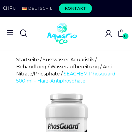
CHF
DEUTSCH
KONTAKT
0
Startseite
Süsswasser Aquaristik
Behandlung
Wasseraufbereitung
Anti-
Nitrate/Phosphate
SEACHEM Phosguard
500 ml – Harz-Antiphosphate