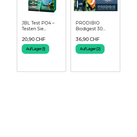
JBL Test PO4 –
PRODIBIO
Testen Sie
Biodigest 30
Phosphate für das
Ampullen –
20,90 CHF
36,90 CHF
Aquarium
Bakterien für das
Aquarium
Auf Lager (1)
Auf Lager (2)