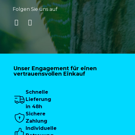
Folgen Sie uns auf
Unser Engagement für einen
vertrauensvollen Einkauf
Schnelle
Lieferung
in 48h
Sichere
Zahlung
Individuelle