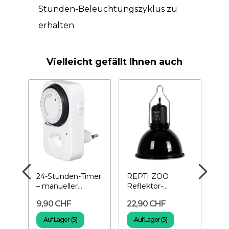
Stunden-Beleuchtungszyklus zu
erhalten
Vielleicht gefällt Ihnen auch
til
24-Stunden-Timer
REPTI ZOO
RE
t–
– manueller
Reflektor-
Cer
g
Programmierer
Kuppellampenbefestigung
Ke
9,90 CHF
22,90 CHF
19
Ø14 cm –...
mit.
Auf Lager (5)
Auf Lager (5)
A