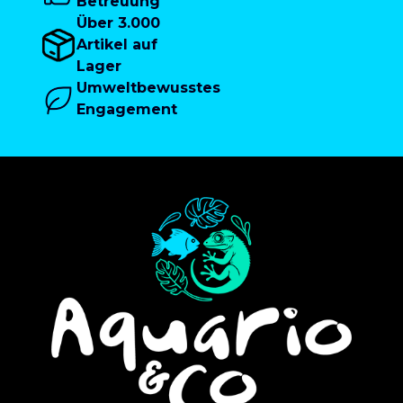
Betreuung
Über 3.000
Artikel auf
Lager
Umweltbewusstes
Engagement