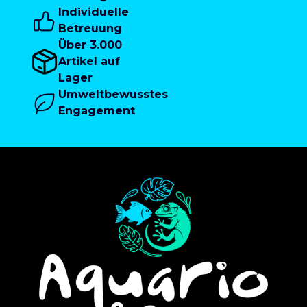
Individuelle
Betreuung
Über 3.000
Artikel auf
Lager
Umweltbewusstes
Engagement