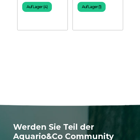
Auf Lager (4)
Auf Lager (1)
A
Werden Sie Teil der
Aquario&Co Community