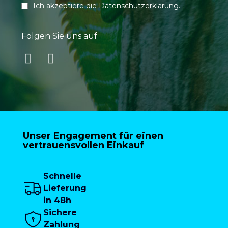
Ich akzeptiere die
Datenschutzerklärung
.
Folgen Sie uns auf
Unser Engagement für einen
vertrauensvollen Einkauf
Schnelle
Lieferung
in 48h
Sichere
Zahlung