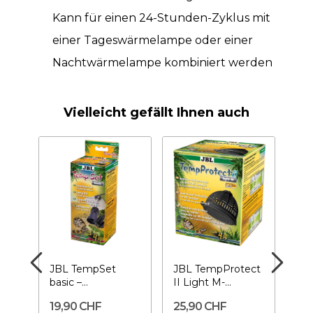
Kann für einen 24-Stunden-Zyklus mit
einer Tageswärmelampe oder einer
Nachtwärmelampe kombiniert werden
Vielleicht gefällt Ihnen auch
mer
JBL TempSet
JBL TempProtect
24
basic –
II Light M-
– m
r
Lampenfassung
Verbrennungs-
Pr
19,90 CHF
25,90 CHF
9,
für Terrarien
schutz