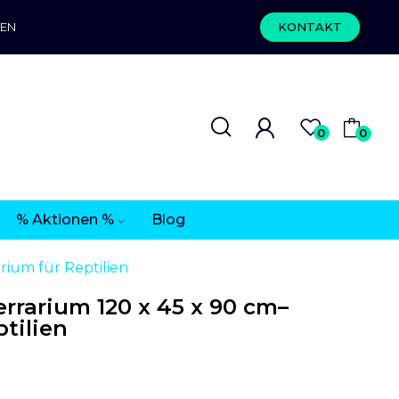
REN
KONTAKT
0
0
% Aktionen %
Blog
rium für Reptilien
rrarium 120 x 45 x 90 cm–
ptilien