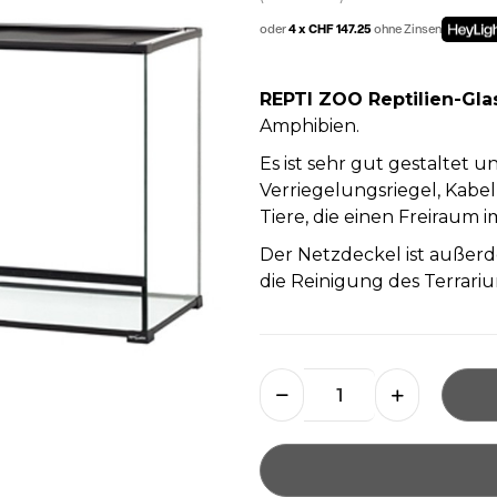
oder
4 x CHF 147.25
ohne Zinsen
REPTI ZOO Reptilien-Gla
Amphibien.
Es ist sehr gut gestaltet un
Verriegelungsriegel, Kabe
Tiere, die einen Freiraum 
Der Netzdeckel ist auße
die Reinigung des Terrariu