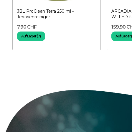
JBL ProClean Terra 250 ml –
ARCADIA 
Terrarienreiniger
W- LED fü
7,90 CHF
159,90 C
Auf Lager (7)
Auf Lager 