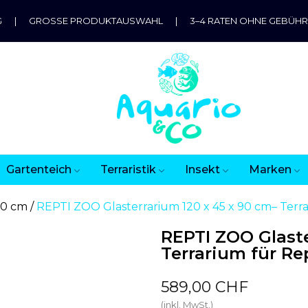
G
|
GROSSE PRODUKTAUSWAHL
|
3–4 RATEN OHNE GEBÜH
Gartenteich
Terraristik
Insekt
Marken
90 cm
REPTI ZOO Glasterrarium 120 x 45 x 90 cm– Terra
REPTI ZOO Glaste
Terrarium für Re
589,00 CHF
(inkl. MwSt.)