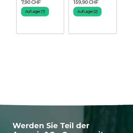
7,90 CHF
159,90 CHF
terrarium
Auf Lager (7)
Auf Lager (2)
Werden Sie Teil der