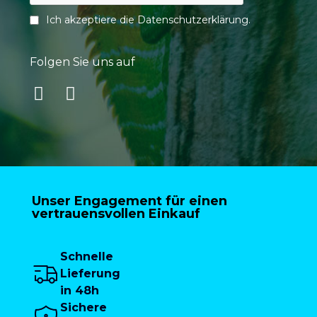
Ich akzeptiere die
Datenschutzerklärung
.
Folgen Sie uns auf
Unser Engagement für einen
vertrauensvollen Einkauf
Schnelle
Lieferung
in 48h
Sichere