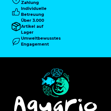
Zahlung
Individuelle
Betreuung
Über 3.000
Artikel auf
Lager
Umweltbewusstes
Engagement