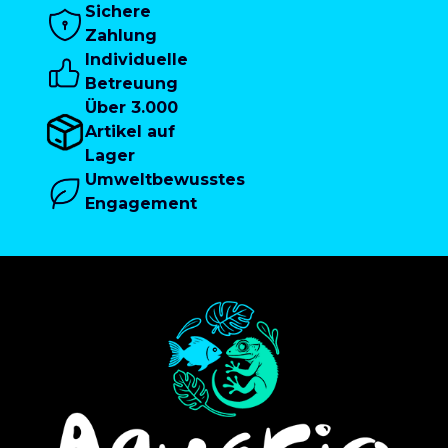
Sichere
Zahlung
Individuelle
Betreuung
Über 3.000
Artikel auf
Lager
Umweltbewusstes
Engagement