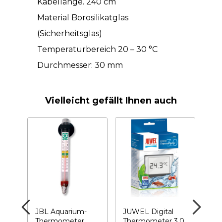
Kabellänge. 240 cm
Material Borosilikatglas
(Sicherheitsglas)
Temperaturbereich 20 – 30 °C
Durchmesser: 30 mm
Vielleicht gefällt Ihnen auch
z-
JBL Aquarium-
JUWEL Digital
D-D
–
Thermometer
Thermometer 3.0
und