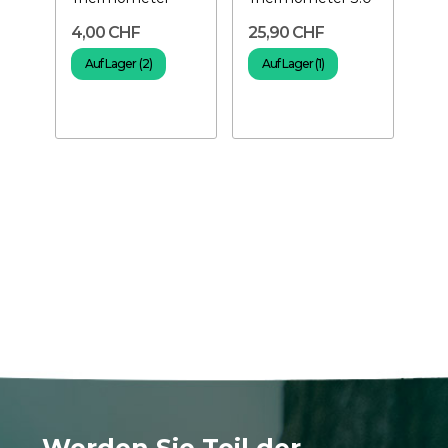
The
4,00 CHF
25,90 CHF
79
Aqu
Auf Lager (2)
Auf Lager (1)
A