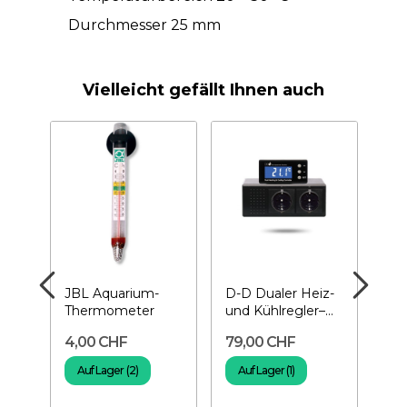
Durchmesser 25 mm
Vielleicht gefällt Ihnen auch
es
JBL Aquarium-
D-D Dualer Heiz-
HO
Thermometer
und Kühlregler–
Th
Thermostat für
4,00 CHF
79,00 CHF
11
Aquarien
Auf Lager (2)
Auf Lager (1)
A