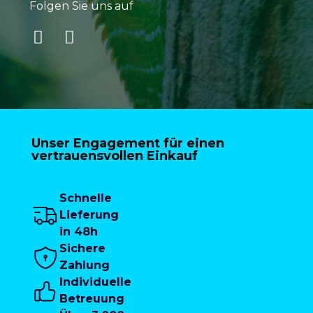
Folgen Sie uns auf
Unser Engagement für einen
vertrauensvollen Einkauf
Schnelle
Lieferung
in 48h
Sichere
Zahlung
Individuelle
Betreuung