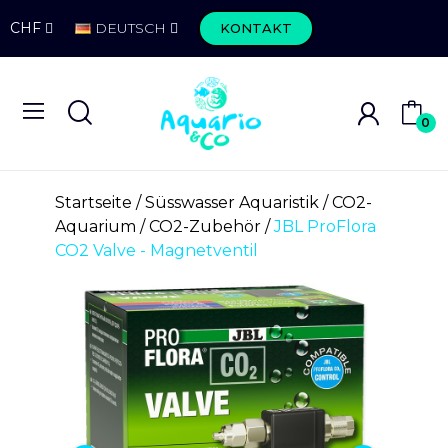
CHF
DEUTSCH
KONTAKT
0
Startseite
Süsswasser Aquaristik
CO2-
Aquarium
CO2-Zubehör
JBL ProFlora
CO2 Valve - Magnetventil