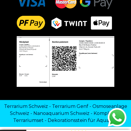
Terrarium Schweiz
-
Terrarium Genf
-
Osmoseanlage
Schweiz
-
Nanoaquarium Schweiz
-
Komplettes
Terrariumset
-
Dekorationsstein für Aquarien