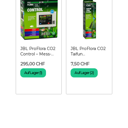
JBL ProFlora CO2
JBL ProFlora CO2
Control – Mess-
Taifun
und
Transparenter
295,00 CHF
7,50 CHF
Steuercomputer
Schlauch –...
Auf Lager (1)
Auf Lager (2)