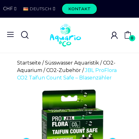
CHF
DEUTSCH
KONTAKT
0
Startseite
Süsswasser Aquaristik
CO2-
Aquarium
CO2-Zubehör
JBL ProFlora
CO2 Taifun Count Safe – Blasenzähler