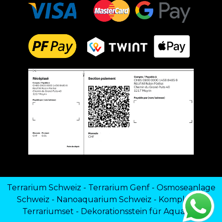
Terrarium Schweiz
-
Terrarium Genf
-
Osmoseanlage
Schweiz
-
Nanoaquarium Schweiz
-
Komplettes
Terrariumset
-
Dekorationsstein für Aquarien