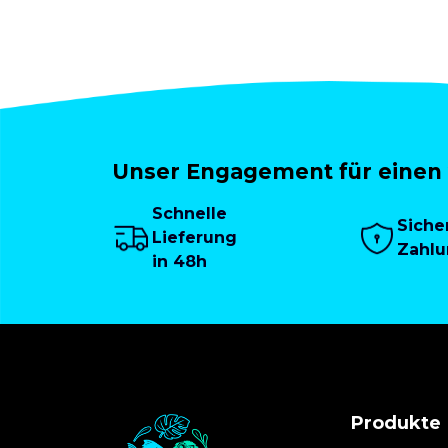
Unser Engagement für einen 
Schnelle
Siche
Lieferung
Zahl
in 48h
Produkte