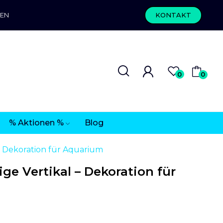
REN
KONTAKT
0
0
% Aktionen %
Blog
– Dekoration für Aquarium
e Vertikal – Dekoration für