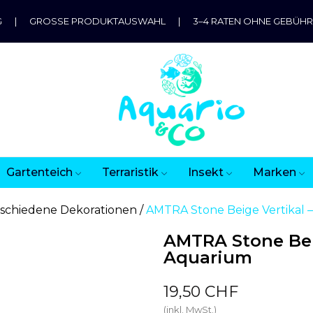
G
|
GROSSE PRODUKTAUSWAHL
|
3–4 RATEN OHNE GEBÜH
Gartenteich
Terraristik
Insekt
Marken
schiedene Dekorationen
AMTRA Stone Beige Vertikal 
AMTRA Stone Beig
Aquarium
19,50 CHF
(inkl. MwSt.)