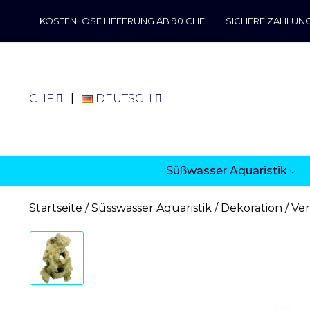
KOSTENLOSE LIEFERUNG AB 90 CHF
|
SICHERE ZAHLUN
CHF
DEUTSCH
Süßwasser Aquaristik
Startseite
Süsswasser Aquaristik
Dekoration
Ver