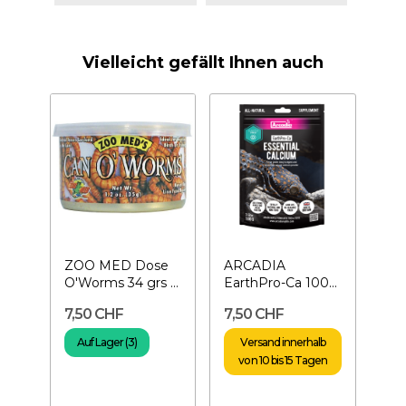
Vielleicht gefällt Ihnen auch
ZOO MED Dose
ARCADIA
O'Worms 34 grs –
EarthPro-Ca 100
Mehlwürmer in
gr- Kalziumpulver
7,50 CHF
7,50 CHF
der Dose
für Reptilien
Auf Lager (3)
Versand innerhalb
von 10 bis 15 Tagen