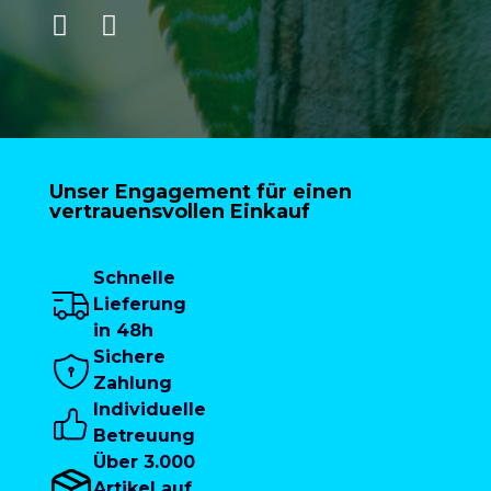
Unser Engagement für einen
vertrauensvollen Einkauf
Schnelle
Lieferung
in 48h
Sichere
Zahlung
Individuelle
Betreuung
Über 3.000
Artikel auf