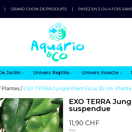
|
GRAND CHOIX DE PRODUITS
|
PAYEZ EN 3 OU 4 FOIS SANS
De Jardin
Univers Reptile
Univers Insecte
Plantes
EXO TERRA Jungle Plant Ficus 35 cm- Plant
EXO TERRA Jungle
suspendue
11,90 CHF
TTC