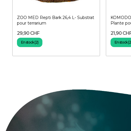
ZOO MED Repti Bark 26,4 L- Substrat
KOMODO J
pour terrarium
Plante po
29,90 CHF
21,90 CH
En stock (2)
En stock (2