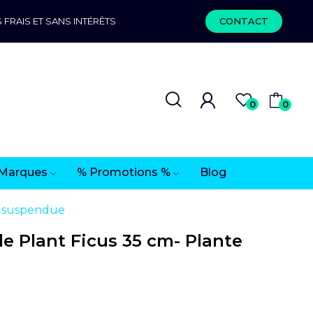
 FRAIS ET SANS INTÉRÊTS
CONTACT
0
0
Marques
% Promotions %
Blog
e suspendue
 Plant Ficus 35 cm- Plante