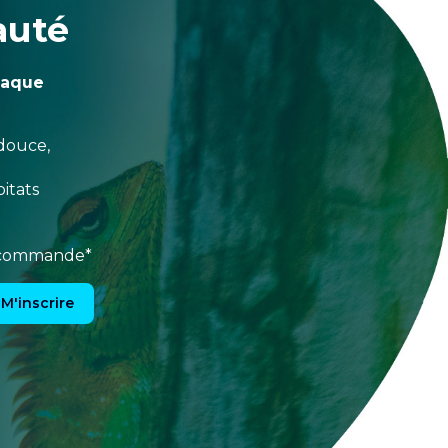
auté
haque
douce,
itats
e commande*
M'inscrire