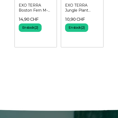
EXO TERRA
EXO TERRA
Boston Fern M-
Jungle Plant
Plante pour
Abutilon 35 cm-
14,90 CHF
10,90 CHF
terrarium
Plante suspendue
En stock (2)
En stock (2)