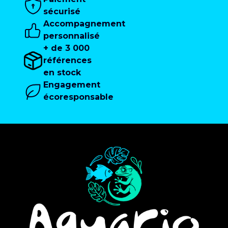
sécurisé
Accompagnement
personnalisé
+ de 3 000
références
en stock
Engagement
écoresponsable