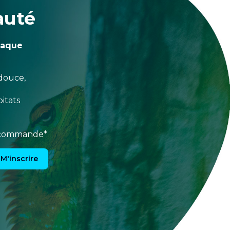
auté
haque
douce,
itats
e commande*
M'inscrire