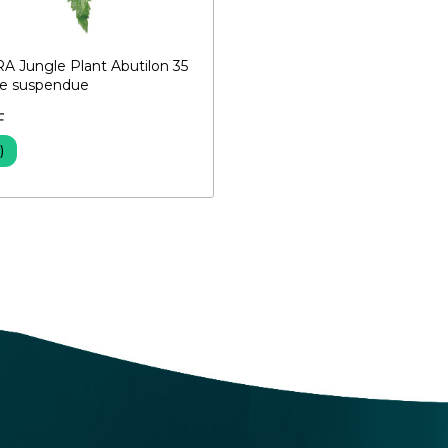
 Jungle Plant Abutilon 35
te suspendue
F
)