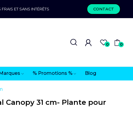
 FRAIS ET SANS INTÉRÊTS
CONTACT
0
0
Marques
% Promotions %
Blog
um
 Canopy 31 cm- Plante pour