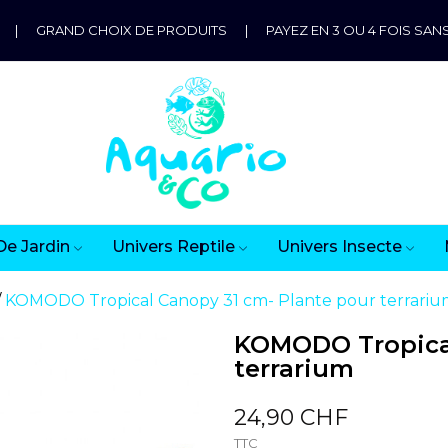
|
GRAND CHOIX DE PRODUITS
|
PAYEZ EN 3 OU 4 FOIS SANS
De Jardin
Univers Reptile
Univers Insecte
KOMODO Tropical Canopy 31 cm- Plante pour terrari
KOMODO Tropical
terrarium
24,90 CHF
TTC