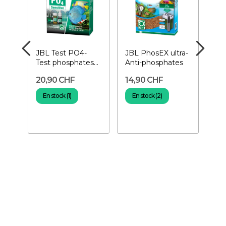
 M-
JBL Test PO4-
JBL PhosEX ultra-
JU
es
Test phosphates
Anti-phosphates
Ant
pour aquarium
20,90 CHF
14,90 CHF
10
En stock (1)
En stock (2)
E