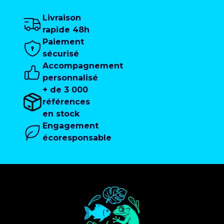
Livraison
rapide 48h
Paiement
sécurisé
Accompagnement
personnalisé
+ de 3 000
références
en stock
Engagement
écoresponsable