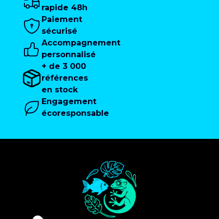
rapide 48h
Paiement
sécurisé
Accompagnement
personnalisé
+ de 3 000
références
en stock
Engagement
écoresponsable