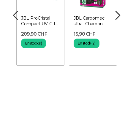
JBL ProCristal
JBL Carbomec
PR
Compact UV-C 18
ultra- Charbon
Bio
W- Stérilisateur
actif
am
209,90 CHF
15,90 CHF
22
UV
Bac
aq
En stock (1)
En stock (2)
E