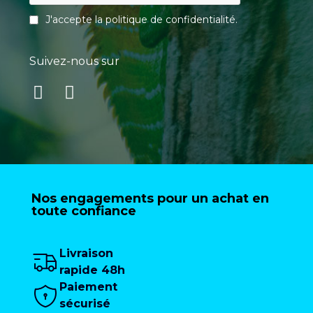
J'accepte la
politique de confidentialité
.
Suivez-nous sur
Nos engagements pour un achat en
toute confiance
Livraison
rapide 48h
Paiement
sécurisé