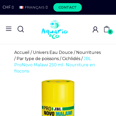
CHF
FRANÇAIS
CONTACT
0
Accueil
Univers Eau Douce
Nourritures
Par type de poissons
Cichlidés
JBL
ProNovo Malawi 250 ml- Nourriture en
flocons