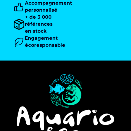
Accompagnement
personnalisé
+ de 3 000
références
en stock
Engagement
écoresponsable