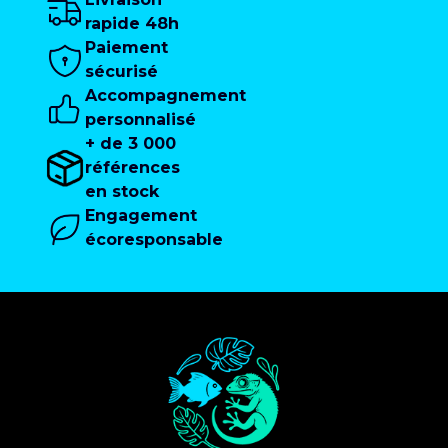
rapide 48h
Paiement
sécurisé
Accompagnement
personnalisé
+ de 3 000
références
en stock
Engagement
écoresponsable