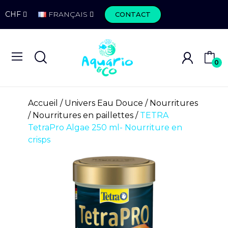
CHF
FRANÇAIS
CONTACT
0
Accueil
Univers Eau Douce
Nourritures
Nourritures en paillettes
TETRA
TetraPro Algae 250 ml- Nourriture en
crisps