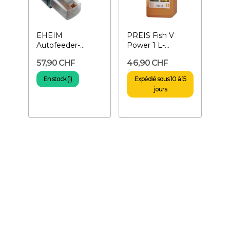
EHEIM
PREIS Fish V
Autofeeder-
Power 1 L-
Distributeur
Vitamines pour
57,90 CHF
46,90 CHF
automatique de
poissons
nourriture
En stock (1)
Expédié sous 10 à 15
jours