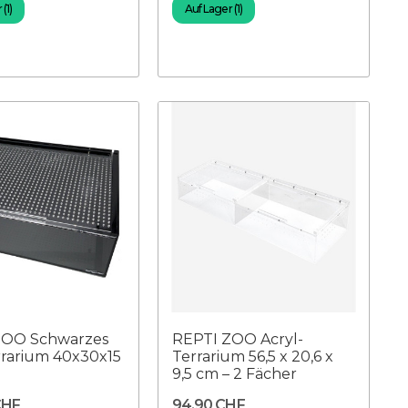
(1)
Auf Lager (1)
ZOO Schwarzes
REPTI ZOO Acryl-
rrarium 40x30x15
Terrarium 56,5 x 20,6 x
9,5 cm – 2 Fächer
CHF
94,90 CHF