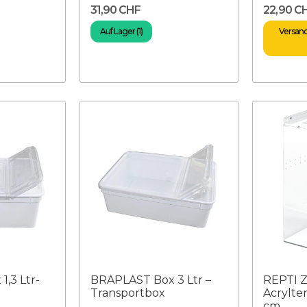
31,90 CHF
22,90 C
Auf Lager (1)
Versand 
,3 Ltr-
BRAPLAST Box 3 Ltr –
REPTI 
Transportbox
Acrylte
cm