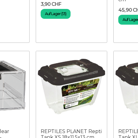
3,90 CHF
45,90 C
Auf Lager (13)
Auf Lager
lear
REPTILES PLANET Repti
REPTIL
-
Tank XS 18x11,5x13 cm
Tank XL