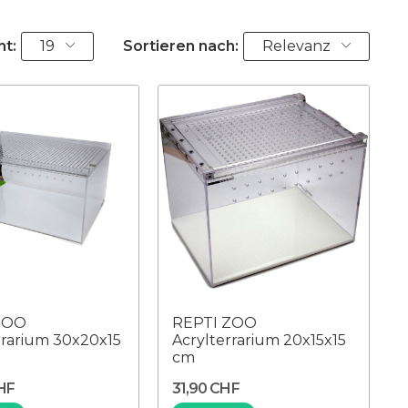
ht:
19
Sortieren nach:
Relevanz
ZOO
REPTI ZOO
rrarium 30x20x15
Acrylterrarium 20x15x15
cm
HF
31,90 CHF