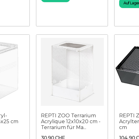
Auf Lager 
yl-
REPTI ZOO Terrarium
REPTI 
5x25 cm
Acrylique 12x10x20 cm -
Acrylte
Terrarium für Ma...
cm
30,90 CHF
104,90 