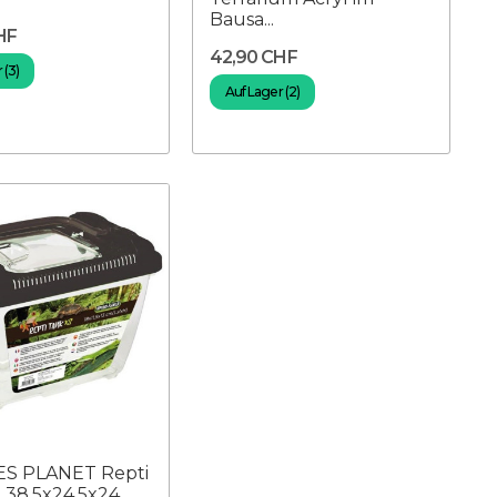
Bausa...
HF
42,90 CHF
 (3)
Auf Lager (2)
ES PLANET Repti
 38,5x24,5x24