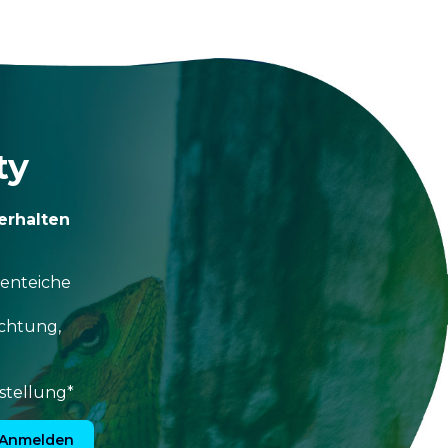
ty
erhalten
tenteiche
uchtung,
stellung*
Anmelden