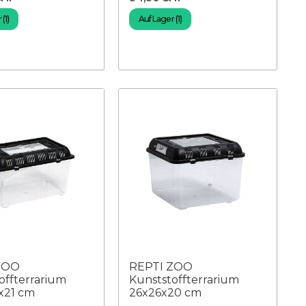
(1)
Auf Lager (1)
ZOO
REPTI ZOO
offterrarium
Kunststoffterrarium
x21 cm
26x26x20 cm