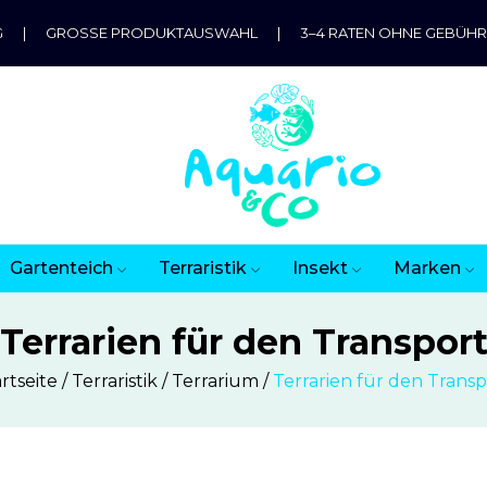
G
|
GROSSE PRODUKTAUSWAHL
|
3–4 RATEN OHNE GEBÜH
Gartenteich
Terraristik
Insekt
Marken
Terrarien für den Transpor
rtseite
Terraristik
Terrarium
Terrarien für den Transp