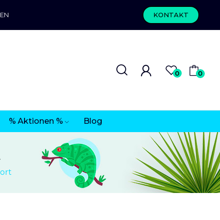
REN
KONTAKT
0
0
% Aktionen %
Blog
t
ort