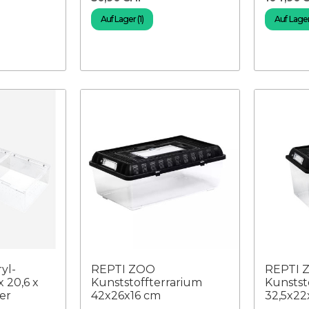
Auf Lager (1)
Auf Lager 
yl-
REPTI ZOO
REPTI 
x 20,6 x
Kunststoffterrarium
Kunstst
er
42x26x16 cm
32,5x22