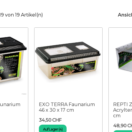
 19 von 19 Artikel(n)
Ansic
unarium
EXO TERRA Faunarium
REPTI 
m
46 x 30 x 17 cm
Acrylte
cm
34,50 CHF
48,90 C
Auf Lager (4)