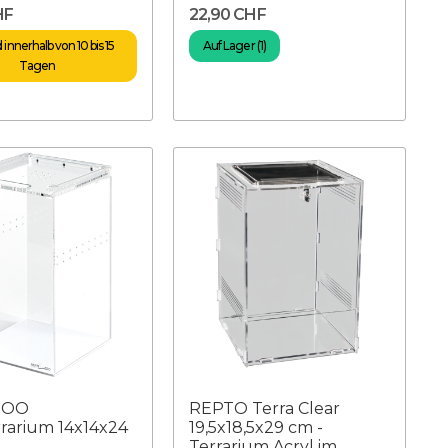
HF
22,90 CHF
innerhalb von 10 bis 15
Auf Lager (1)
Tagen
ZOO
REPTO Terra Clear
rrarium 14x14x24
19,5x18,5x29 cm -
Terrarium Acryl im