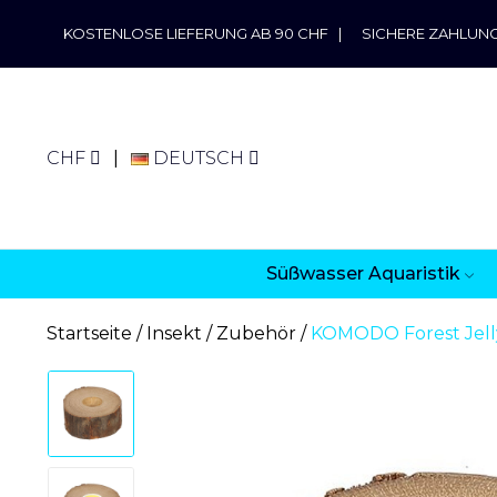
KOSTENLOSE LIEFERUNG AB 90 CHF
|
SICHERE ZAHLUN
CHF
DEUTSCH
Süßwasser Aquaristik
Startseite
Insekt
Zubehör
KOMODO Forest Jelly