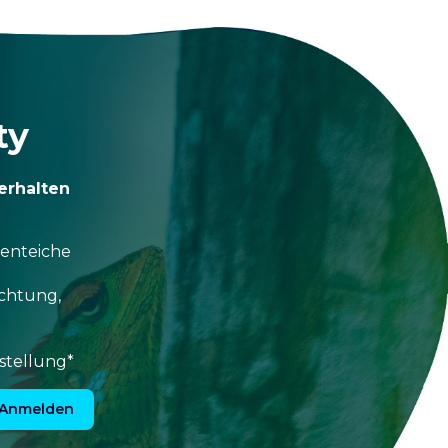
ty
erhalten
tenteiche
uchtung,
stellung*
Anmelden