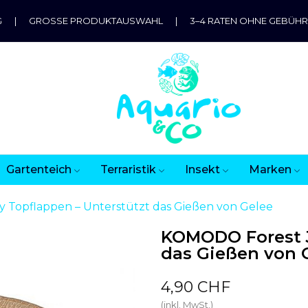
G
|
GROSSE PRODUKTAUSWAHL
|
3–4 RATEN OHNE GEBÜH
Gartenteich
Terraristik
Insekt
Marken
 Topflappen – Unterstützt das Gießen von Gelee
KOMODO Forest J
das Gießen von 
4,90 CHF
(inkl. MwSt.)