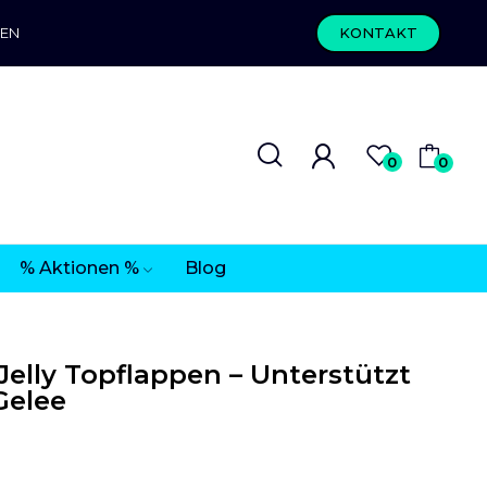
REN
KONTAKT
0
0
% Aktionen %
Blog
elly Topflappen – Unterstützt
Gelee