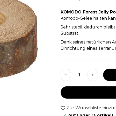
KOMODO Forest Jelly Po
Komodo-Gelee halten kan
Sehr stabil, dadurch bleib
Substrat.
Dank seines natürlichen Au
Einrichtung eines Terrariu
Zur Wunschliste hinzu

Auf Lager
(3 Artikel)