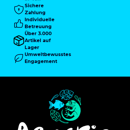
Sichere
Zahlung
Individuelle
Betreuung
Über 3.000
Artikel auf
Lager
Umweltbewusstes
Engagement