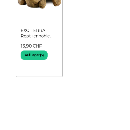
EXO TERRA
Reptilienhöhle
Medium-
13,90 CHF
Reptilienversteck
Auf Lager (5)