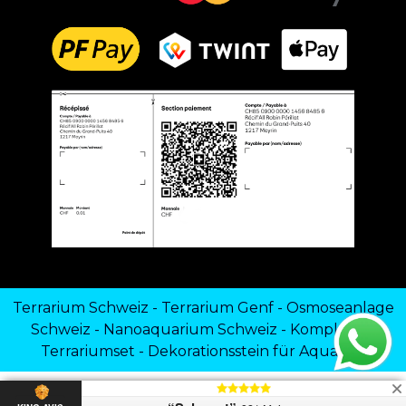
Terrarium Schweiz
-
Terrarium Genf
-
Osmoseanlage
Schweiz
-
Nanoaquarium Schweiz
-
Komplettes
Terrariumset
-
Dekorationsstein für Aquarien