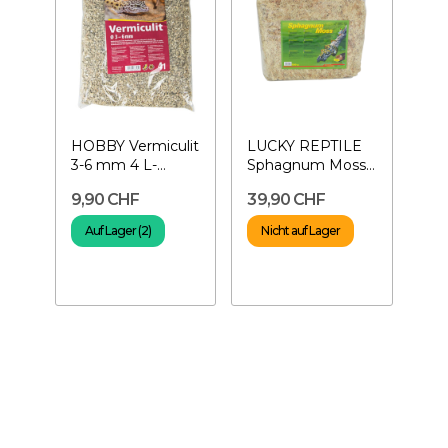
HOBBY Vermiculit
LUCKY REPTILE
3-6 mm 4 L-
Sphagnum Moss
Substrat zur
500 gr -
9,90 CHF
39,90 CHF
Inkubation
Sphagnum Moss
für...
Auf Lager (2)
Nicht auf Lager