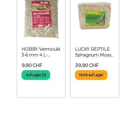
HOBBY Vermiculit
LUCKY REPTILE
3-6 mm 4 L-
Sphagnum Moss
Substrat zur
500 gr -
9,90 CHF
39,90 CHF
Inkubation
Sphagnum Moss
für...
Auf Lager (2)
Nicht auf Lager