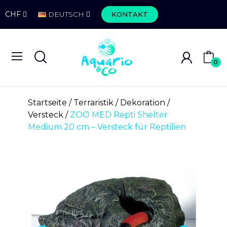
CHF
DEUTSCH
KONTAKT
0
Startseite
Terraristik
Dekoration
Versteck
ZOO MED Repti Shelter
Medium 20 cm – Versteck für Reptilien