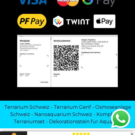
Terrarium Schweiz
-
Terrarium Genf
-
Osmoseanlage
Schweiz
-
Nanoaquarium Schweiz
-
Komplettes
Terrariumset
-
Dekorationsstein für Aquarien