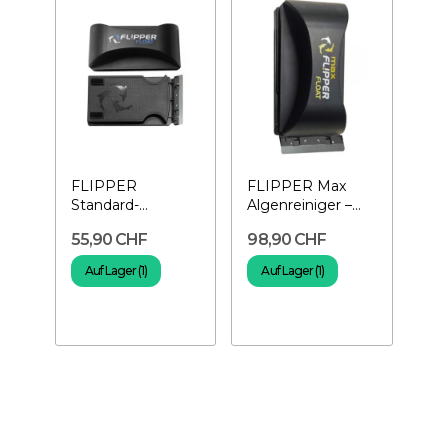
FLIPPER
FLIPPER Max
Standard-
Algenreiniger –
Algenreiniger –
Aquarium-Magnet
55,90 CHF
98,90 CHF
Aquarium-Magnet
Auf Lager (1)
Auf Lager (1)