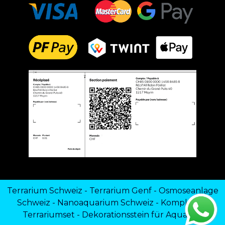
Terrarium Schweiz
-
Terrarium Genf
-
Osmoseanlage
Schweiz
-
Nanoaquarium Schweiz
-
Komplettes
Terrariumset
-
Dekorationsstein für Aquarien