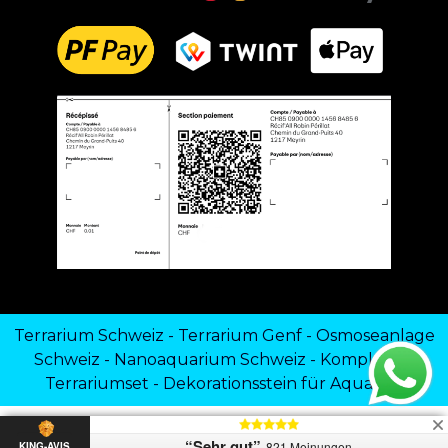
Terrarium Schweiz
-
Terrarium Genf
-
Osmoseanlage
Schweiz
-
Nanoaquarium Schweiz
-
Komplettes
Terrariumset
-
Dekorationsstein für Aquarien
“Sehr gut”
821 Meinungen
KING-AVIS