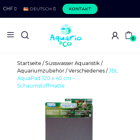
CHF
DEUTSCH
KONTAKT
0
Startseite
Süsswasser Aquaristik
Aquariumzubehör
Verschiedenes
JBL
AquaPad 120 x 40 cm –
Schaumstoffmatte