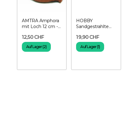
AMTRA Amphora
HOBBY
mit Loch 12 cm -
Sandgestrahlte
Dekoration für
Amphore 28 cm -
12,50 CHF
19,90 CHF
Aquarium
Aquariumdekoration
Auf Lager (2)
Auf Lager (1)