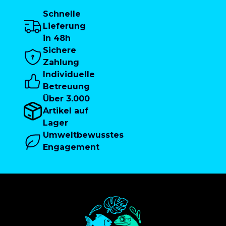
Schnelle
Lieferung
in 48h
Sichere
Zahlung
Individuelle
Betreuung
Über 3.000
Artikel auf
Lager
Umweltbewusstes
Engagement