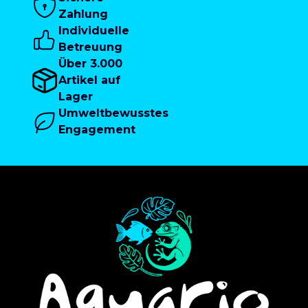
Zahlung
Individuelle
Betreuung
Über 3.000
Artikel auf
Lager
Umweltbewusstes
Engagement