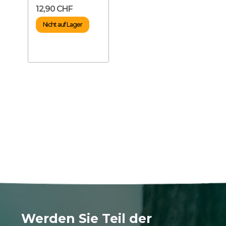
Drache horizontal
12,90 CHF
S – Dekoration
für...
Nicht auf Lager
Werden Sie Teil der