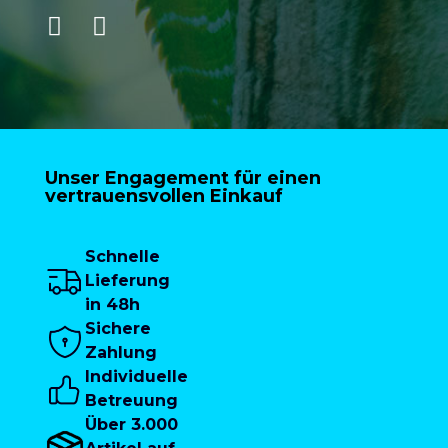
Unser Engagement für einen
vertrauensvollen Einkauf
Schnelle
Lieferung
in 48h
Sichere
Zahlung
Individuelle
Betreuung
Über 3.000