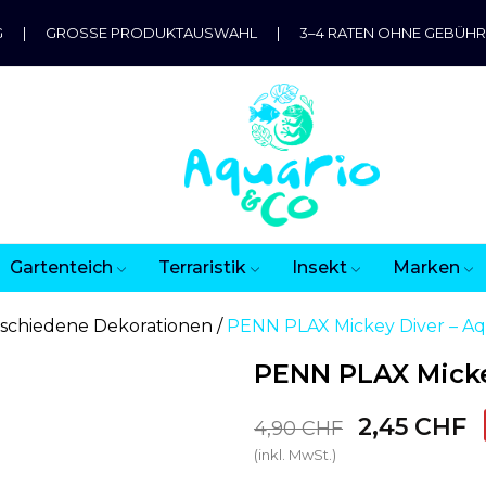
G
|
GROSSE PRODUKTAUSWAHL
|
3–4 RATEN OHNE GEBÜH
Gartenteich
Terraristik
Insekt
Marken
schiedene Dekorationen
PENN PLAX Mickey Diver – A
PENN PLAX Micke
2,45 CHF
4,90 CHF
(inkl. MwSt.)