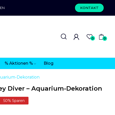
REN
KONTAKT
0
0
% Aktionen %
Blog
quarium-Dekoration
y Diver – Aquarium-Dekoration
50% Sparen