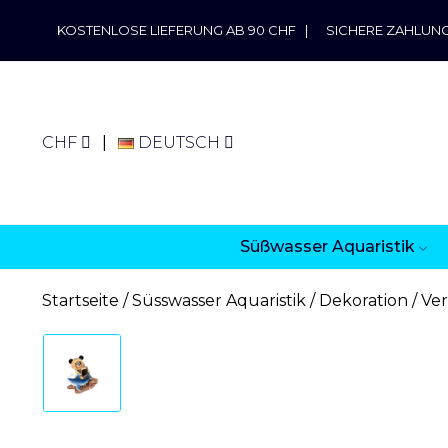
KOSTENLOSE LIEFERUNG AB 90 CHF
|
SICHERE ZAHLUN
CHF
DEUTSCH
Süßwasser Aquaristik
Startseite
Süsswasser Aquaristik
Dekoration
Ver