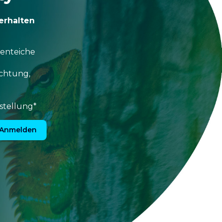
erhalten
tenteiche
uchtung,
stellung*
Anmelden