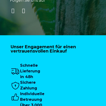
Folgen Sie uns auf
Unser Engagement für einen
vertrauensvollen Einkauf
Schnelle
Lieferung
in 48h
Sichere
Zahlung
Individuelle
Betreuung
Über 3.000