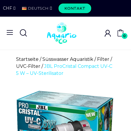
CHF
DEUTSCH
KONTAKT
0
Startseite
Süsswasser Aquaristik
Filter
UVC-Filter
JBL ProCristal Compact UV-C
5 W – UV-Sterilisator