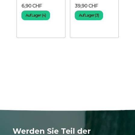
UV-Lampentester
Dragon –
66
6,90 CHF
39,90 CHF
29
r
Neonröhre 55 cm
Sch
für...
Ne
Auf Lager (4)
Auf Lager (3)
N
Werden Sie Teil der