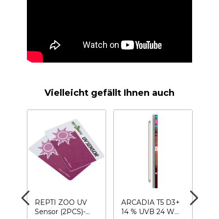
Vielleicht gefällt Ihnen auch
REPTI ZOO UV
ARCADIA T5 D3+
AR
o
Sensor (2PCS)-
14 % UVB 24 W
La