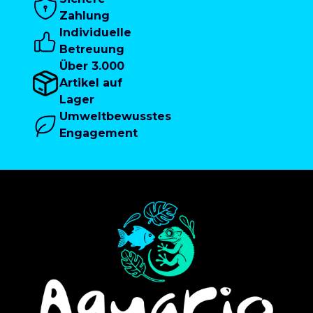
Zahlung
Individuelle
Betreuung
Über 3.000
Artikel auf
Lager
Umweltbewusstes
Engagement