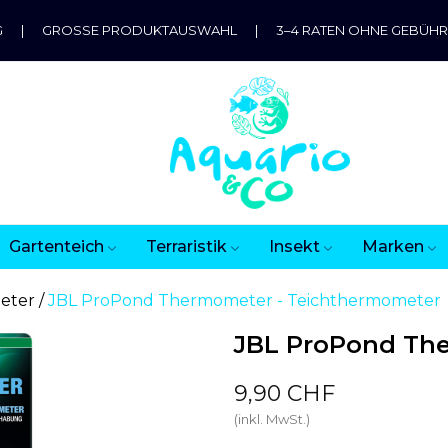
G
|
GROSSE PRODUKTAUSWAHL
|
3–4 RATEN OHNE GEBÜH
Gartenteich
Terraristik
Insekt
Marken
eter
JBL ProPond Thermometer - Teichthermometer
JBL ProPond Th
9,90 CHF
(inkl. MwSt.)