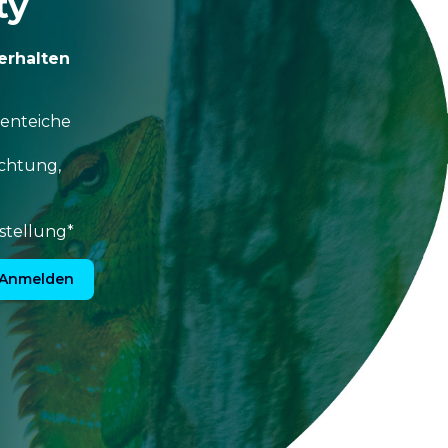
ty
erhalten
tenteiche
uchtung,
stellung*
Anmelden