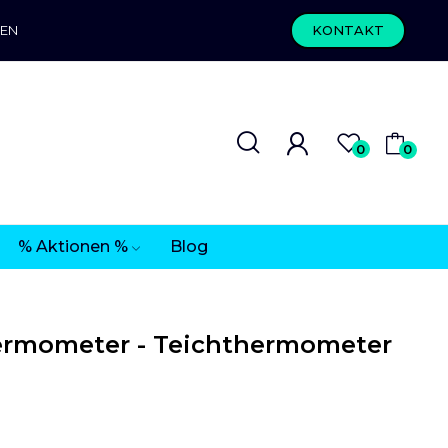
REN
KONTAKT
0
0
% Aktionen %
Blog
ermometer - Teichthermometer