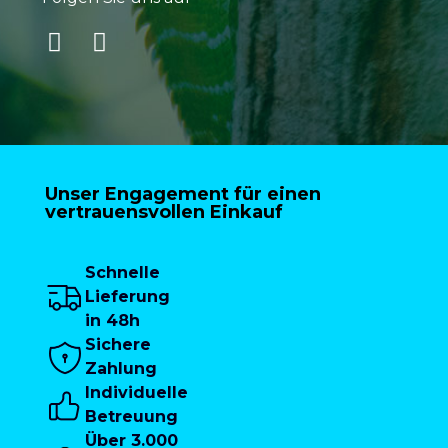
Unser Engagement für einen
vertrauensvollen Einkauf
Schnelle
Lieferung
in 48h
Sichere
Zahlung
Individuelle
Betreuung
Über 3.000