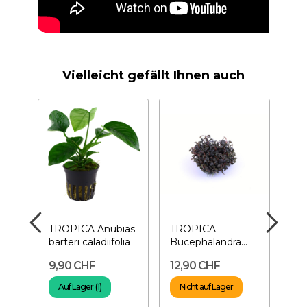
Vielleicht gefällt Ihnen auch
t -
TROPICA Anubias
TROPICA
Bio
barteri caladiifolia
Bucephalandra
Vul
'Kedagang'
80
9,90 CHF
12,90 CHF
11
Auf Lager (1)
Nicht auf Lager
A