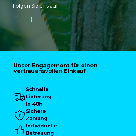
Folgen Sie uns auf
Unser Engagement für einen
vertrauensvollen Einkauf
Schnelle
Lieferung
in 48h
Sichere
Zahlung
Individuelle
Betreuung