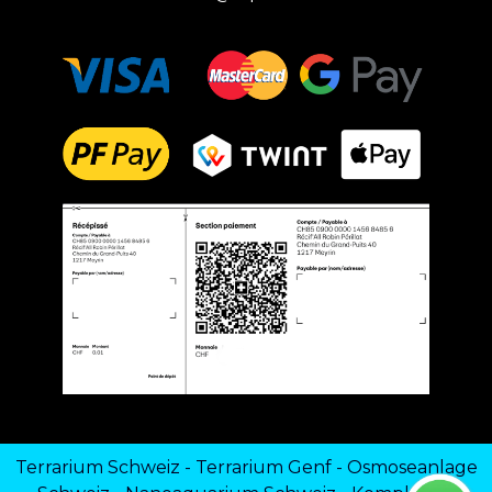
Terrarium Schweiz
-
Terrarium Genf
-
Osmoseanlage