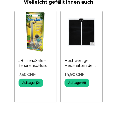
Vielleicht gefällt Ihnen auch
JBL TerraSafe –
Hochwertige
Terrarienschloss
Heizmatten der
REPTI ZOO-Serie,
7,50 CHF
14,90 CHF
7 Watt –...
Auf Lager (2)
Auf Lager (9)