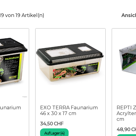
 19 von 19 Artikel(n)
Ansic
unarium
EXO TERRA Faunarium
REPTI 
m
46 x 30 x 17 cm
Acrylte
cm
34,50 CHF
48,90 C
Auf Lager (4)