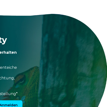
ty
erhalten
tenteiche
uchtung,
stellung*
Anmelden