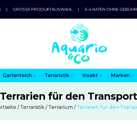
G
|
GROSSE PRODUKTAUSWAHL
|
3–4 RATEN OHNE GEBÜH
Gartenteich
Terraristik
Insekt
Marken
Terrarien für den Transpor
rtseite
Terraristik
Terrarium
Terrarien für den Transp