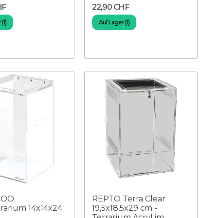
HF
22,90 CHF
(1)
Auf Lager (1)
ZOO
REPTO Terra Clear
rrarium 14x14x24
19,5x18,5x29 cm -
Terrarium Acryl im