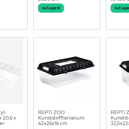
Auf Lager (1)
Auf Lager 
yl-
REPTI ZOO
REPTI 
x 20,6 x
Kunststoffterrarium
Kunstst
er
42x26x16 cm
32,5x22