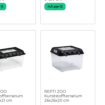
(1)
Auf Lager (1)
ZOO
REPTI ZOO
offterrarium
Kunststoffterrarium
x21 cm
26x26x20 cm