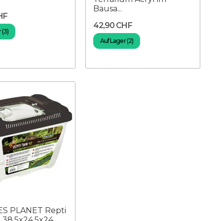
Bausa...
HF
42,90 CHF
 (3)
Auf Lager (2)
ES PLANET Repti
 38,5x24,5x24