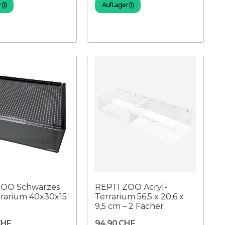
(1)
Auf Lager (1)
ZOO Schwarzes
REPTI ZOO Acryl-
rrarium 40x30x15
Terrarium 56,5 x 20,6 x
9,5 cm – 2 Fächer
CHF
94,90 CHF