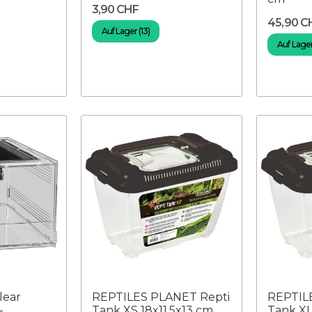
3,90 CHF
45,90 C
Auf Lager (13)
Auf Lager
lear
REPTILES PLANET Repti
REPTIL
-
Tank XS 18x11,5x13 cm
Tank XL