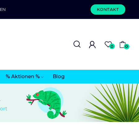
REN
KONTAKT
0
0
% Aktionen %
Blog
t
ort