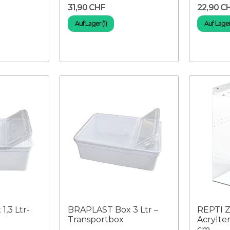
31,90 CHF
22,90 C
Auf Lager (1)
Auf Lager 
,3 Ltr-
BRAPLAST Box 3 Ltr –
REPTI 
Transportbox
Acrylte
cm