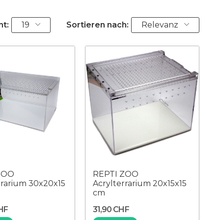
ht:
19
Sortieren nach:
Relevanz
ZOO
REPTI ZOO
rrarium 30x20x15
Acrylterrarium 20x15x15
cm
HF
31,90 CHF