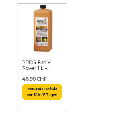
PREIS Fish V
Power 1 L –
Vitamine für
46,90 CHF
Fische
Versand innerhalb
von 10 bis 15 Tagen