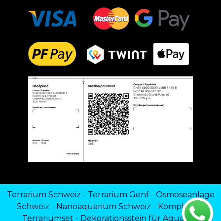
Terrarium Schweiz
-
Terrarium Genf
-
Osmoseanlage
Schweiz
-
Nanoaquarium Schweiz
-
Komplettes
Terrariumset
-
Dekorationsstein für Aquarien