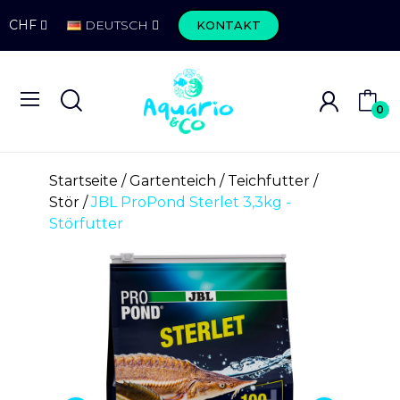
CHF
DEUTSCH
KONTAKT
0
Startseite
Gartenteich
Teichfutter
Stör
JBL ProPond Sterlet 3,3kg -
Störfutter