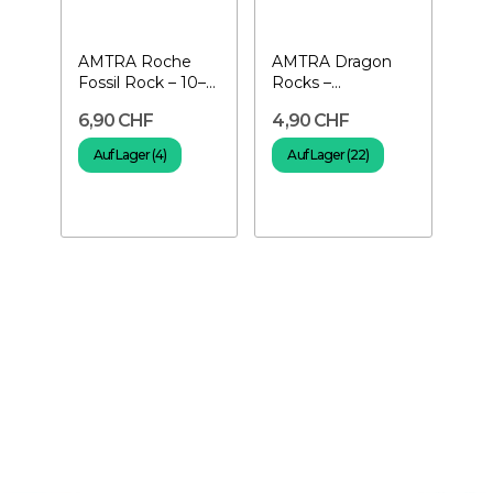
AMTRA Roche
AMTRA Dragon
Fossil Rock – 10–
Rocks –
20 cm
verschiedene
6,90 CHF
4,90 CHF
Größen
Auf Lager (4)
Auf Lager (22)