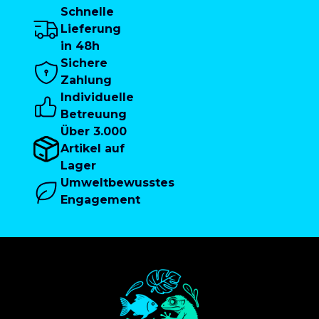
Schnelle
Lieferung
in 48h
Sichere
Zahlung
Individuelle
Betreuung
Über 3.000
Artikel auf
Lager
Umweltbewusstes
Engagement