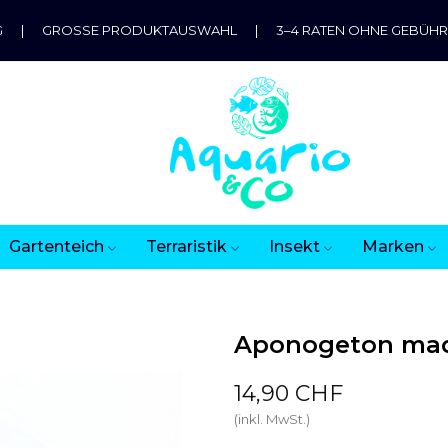
G
|
GROSSE PRODUKTAUSWAHL
|
3–4 RATEN OHNE GEBÜH
Gartenteich
Terraristik
Insekt
Marken
Aponogeton mad
14,90 CHF
(inkl. MwSt.)