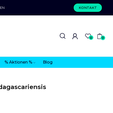
REN
KONTAKT
0
0
% Aktionen %
Blog
agascariensis