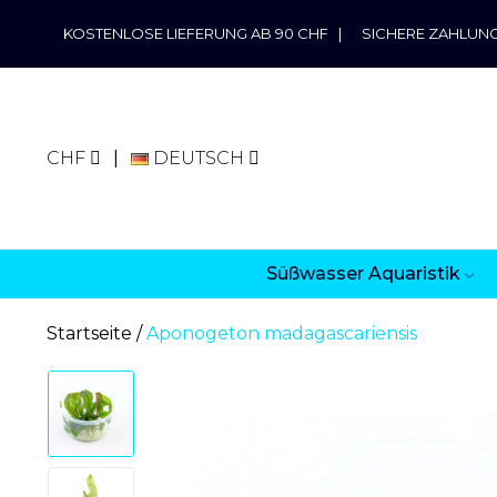
KOSTENLOSE LIEFERUNG AB 90 CHF
|
SICHERE ZAHLUN
CHF
DEUTSCH
Süßwasser Aquaristik
Startseite
Aponogeton madagascariensis