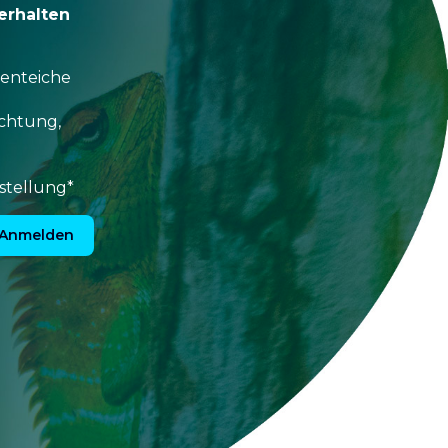
erhalten
tenteiche
uchtung,
stellung*
Anmelden