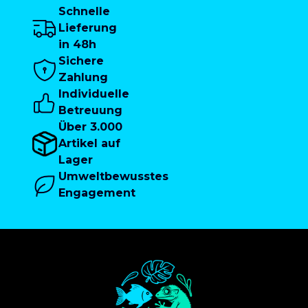
Schnelle
Lieferung
in 48h
Sichere
Zahlung
Individuelle
Betreuung
Über 3.000
Artikel auf
Lager
Umweltbewusstes
Engagement