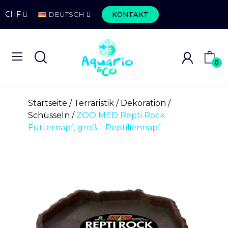
CHF
DEUTSCH
KONTAKT
0
Startseite
Terraristik
Dekoration
Schüsseln
ZOO MED Repti Rock
Futternapf, groß – Reptiliennapf