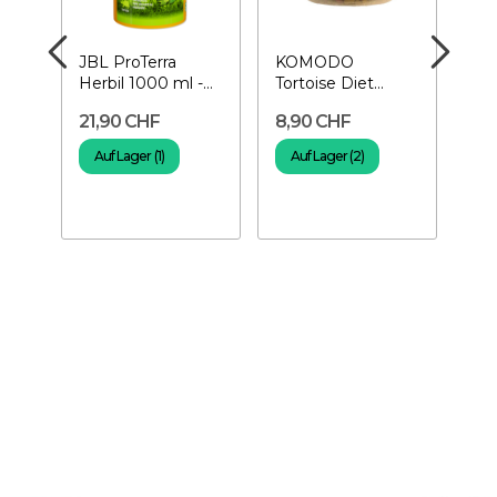
JBL ProTerra
KOMODO
EX
Herbil 1000 ml -
Tortoise Diet
Wat
Futter für
Fruit&Flower 170
La
21,90 CHF
8,90 CHF
19
Landschildkröten
g - Futter für...
Was
Rep
Auf Lager (1)
Auf Lager (2)
A