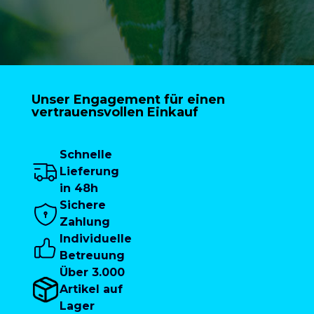
Unser Engagement für einen
vertrauensvollen Einkauf
Schnelle
Lieferung
in 48h
Sichere
Zahlung
Individuelle
Betreuung
Über 3.000
Artikel auf
Lager