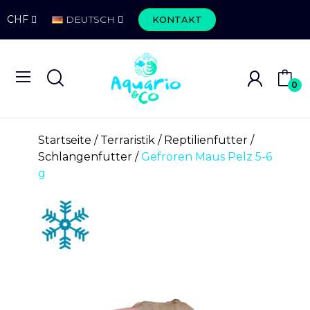
CHF
DEUTSCH
KONTAKT
0
Startseite
Terraristik
Reptilienfutter
Schlangenfutter
Gefroren Maus Pelz 5-6
g