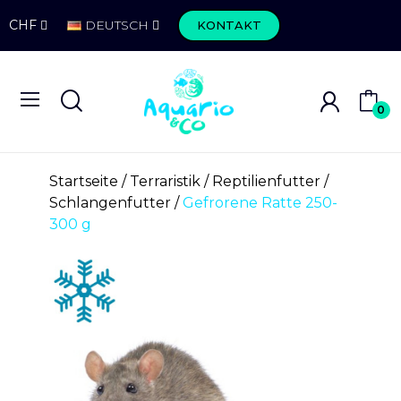
CHF
DEUTSCH
KONTAKT
0
Startseite
Terraristik
Reptilienfutter
Schlangenfutter
Gefrorene Ratte 250-
300 g