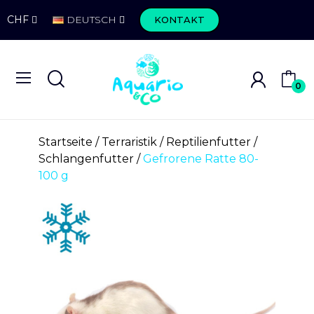
CHF
DEUTSCH
KONTAKT
0
Startseite
Terraristik
Reptilienfutter
Schlangenfutter
Gefrorene Ratte 80-
100 g