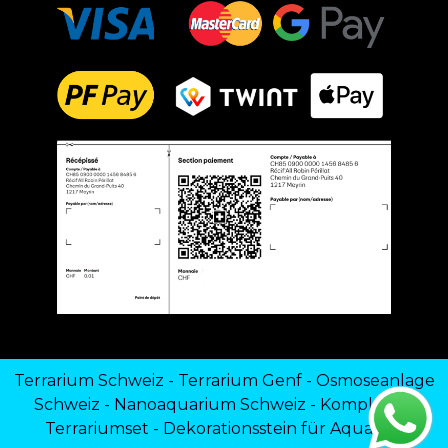
Terrarium Schweiz
-
Terrarium Genf
-
Osmoseanlage
Schweiz
-
Nanoaquarium Schweiz
-
Komplettes
Terrariumset
-
Dekorationsstein für Aquarien