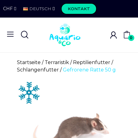
CHF
DEUTSCH
KONTAKT
0
Startseite
Terraristik
Reptilienfutter
Schlangenfutter
Gefrorene Ratte 50 g