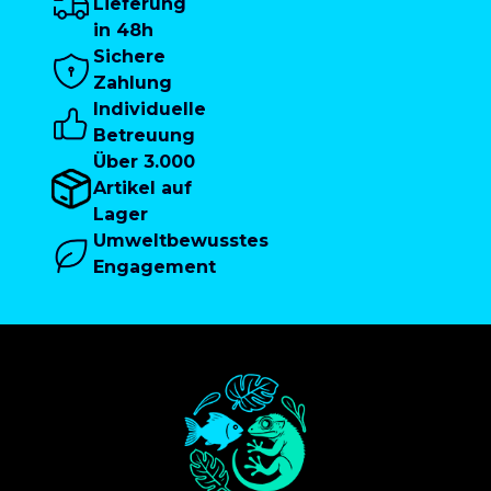
Lieferung
in 48h
Sichere
Zahlung
Individuelle
Betreuung
Über 3.000
Artikel auf
Lager
Umweltbewusstes
Engagement