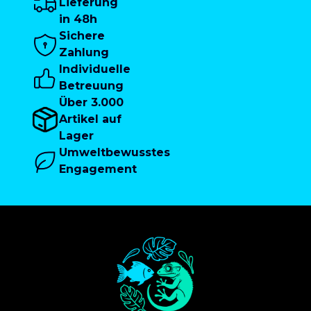
Lieferung
in 48h
Sichere
Zahlung
Individuelle
Betreuung
Über 3.000
Artikel auf
Lager
Umweltbewusstes
Engagement