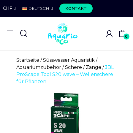
CHF
DEUTSCH
KONTAKT
0
Startseite
Süsswasser Aquaristik
Aquariumzubehör
Schere / Zange
JBL
ProScape Tool S20 wave – Wellenschere
für Pflanzen