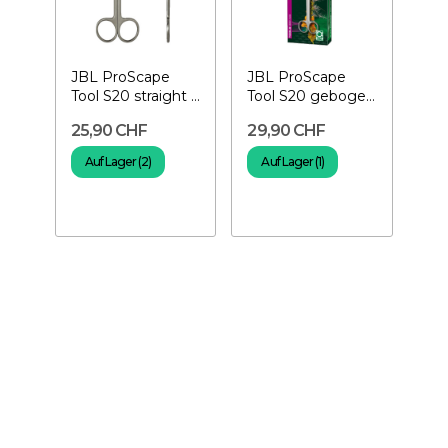
JBL ProScape
JBL ProScape
Tool S20 straight -
Tool S20 gebogen
Gerade
– Abgewinkelte
25,90 CHF
29,90 CHF
Pflanzenschere
Pflanzenschere
Auf Lager (2)
Auf Lager (1)