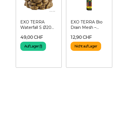
EXO TERRA
EXO TERRA Bio
Waterfall S Ø20
Drain Mesh –
cm– Wasserfall für
Drainagenetz für
49,00 CHF
12,90 CHF
Terrarium
Terrarium
Auf Lager (1)
Nicht auf Lager