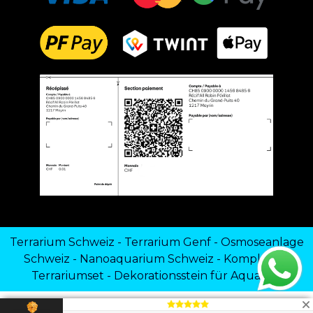
Terrarium Schweiz
-
Terrarium Genf
-
Osmoseanlage
Schweiz
-
Nanoaquarium Schweiz
-
Komplettes
Terrariumset
-
Dekorationsstein für Aquarien