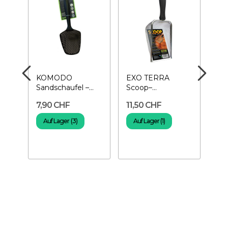
KOMODO
EXO TERRA
EX
elb
Sandschaufel –
Scoop–
Des
cher
Terrarium-
Metallschaufel
4,5
7,90 CHF
11,50 CHF
15
Reinigungssieb
Wü
Auf Lager (3)
Auf Lager (1)
A